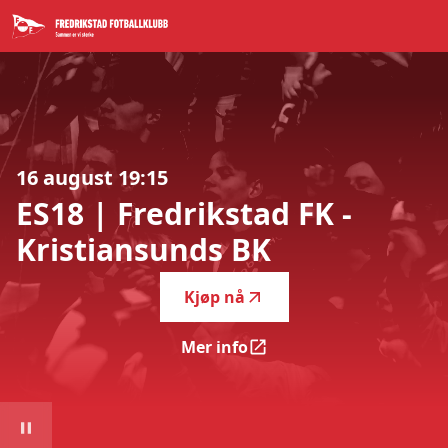
ES18 | Fredrikstad FK - Kristiansunds BK
-
16 august 19:15
ES18
|
Fredrikstad
FK
-
Kristiansunds
BK
Kjøp nå
Mer info
ES18 | Fredrikstad FK - Kris